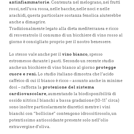
antinfiammatorie
. Contenuta nel melograno, nei frutti
rossi, nell’uva rossa, nelle bacche, nelle noci e nelle
arachidi, questa particolare sostanza fenolica aiuterebbe
anche a dimagrire.
Tradizionalmente legato alla dieta mediterranea e ricco
di resveratrolo il consumo di un bicchiere di vino rosso al
giorno è consigliato proprio per il nostro benessere.
Lo stesso vale anche per il
vino bianco
, spesso
estromesso durante i pasti. Secondo un recente studio
anche un bicchiere di vino bianco al giorno
protegge
cuore e reni.
Lo studio italiano dimostra che l’acido
caffeico di cui il bianco è ricco – assunto anche in minime
dosi – rafforza la
protezione del sistema
cardiovascolare
, aumentando la biodisponibilità di
ossido nitrico.I bianchi a bassa gradazione (10-11° circa)
sono inoltre particolarmente diuretici mentre i vini
bianchi con “bollicine” contengono idrossitirosolo, un
potentissimo antiossidante presente solo nell’olio
extravergine d’oliva.