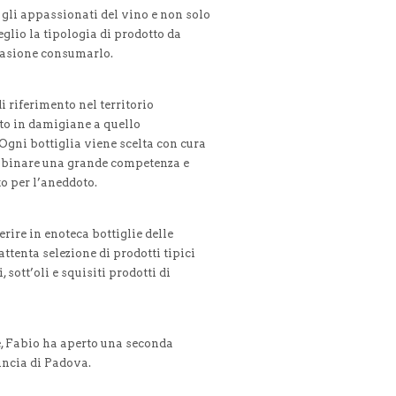
i gli appassionati del vino e non solo
lio la tipologia di prodotto da
ccasione consumarlo.
 riferimento nel territorio
uto in damigiane a quello
 Ogni bottiglia viene scelta con cura
i abbinare una grande competenza e
to per l’aneddoto.
rire in enoteca bottiglie delle
ttenta selezione di prodotti tipici
sott’oli e squisiti prodotti di
e, Fabio ha aperto una seconda
incia di Padova.