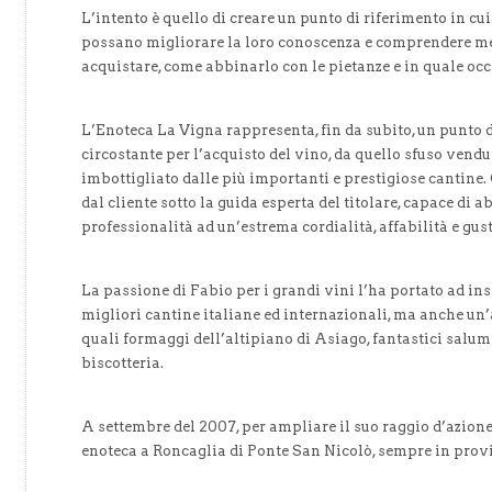
L’intento è quello di creare un punto di riferimento in cu
possano migliorare la loro conoscenza e comprendere meg
acquistare, come abbinarlo con le pietanze e in quale o
L’Enoteca La Vigna rappresenta, fin da subito, un punto di
circostante per l’acquisto del vino, da quello sfuso vend
imbottigliato dalle più importanti e prestigiose cantine.
dal cliente sotto la guida esperta del titolare, capace d
professionalità ad un’estrema cordialità, affabilità e gus
La passione di Fabio per i grandi vini l’ha portato ad inse
migliori cantine italiane ed internazionali, ma anche un’a
quali formaggi dell’altipiano di Asiago, fantastici salumi, 
biscotteria.
A settembre del 2007, per ampliare il suo raggio d’azion
enoteca a Roncaglia di Ponte San Nicolò, sempre in prov