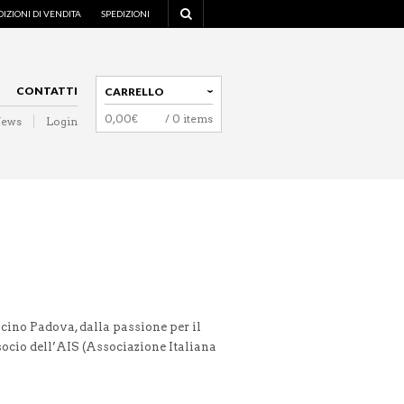
IZIONI DI VENDITA
SPEDIZIONI
CONTATTI
CARRELLO
0,00
€
/ 0 items
ews
Login
NAVIGATION
cino Padova, dalla passione per il
 socio dell’AIS (Associazione Italiana