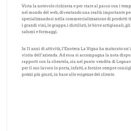
Vista la notevole richiesta e per stare al passo con i tem
nel mondo del web, diventando una realtà importante per
specializzandosi nella commercializzazione di prodotti t
i grandi vini, le grappe, i distillati, le birre artigianali, gl
salumi e formaggi.
In 11 anni di attività, l’Enoteca La Vigna ha maturato un’a
visita dell’azienda. Ad essa si accompagna la nota dispon
rapporti con la clientela, sia nel punto vendita di Legna
per il suo lavoro lo porta, infatti, a fornire sempre consig
prezzi più giusti, in base alle esigenze del cliente.